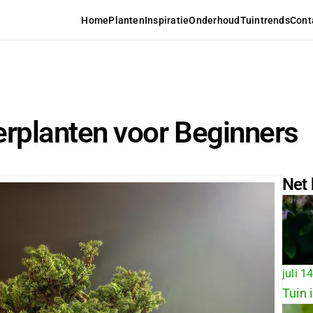
Home
Planten
Inspiratie
Onderhoud
Tuintrends
Cont
rplanten voor Beginners
Net 
juli 1
Tuin 