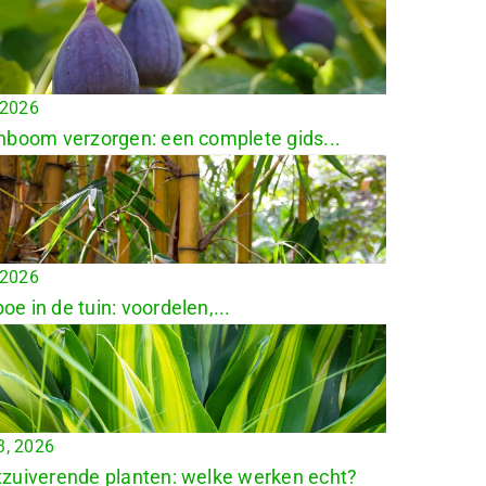
, 2026
nboom verzorgen: een complete gids...
, 2026
e in de tuin: voordelen,...
3, 2026
zuiverende planten: welke werken echt?