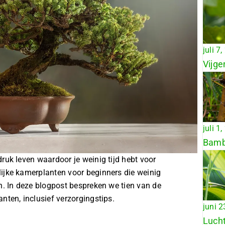
juli 7
Vijge
juli 1
Bambo
ruk leven waardoor je weinig tijd hebt voor
ijke kamerplanten voor beginners die weinig
n. In deze blogpost bespreken we tien van de
nten, inclusief verzorgingstips.
juni 2
Lucht