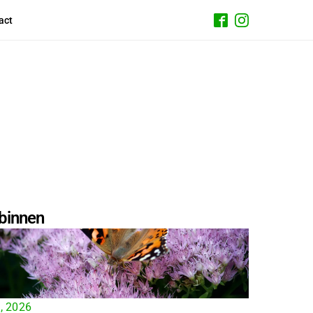
act
binnen
4, 2026