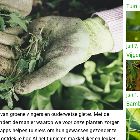
Tuin 
juli 7
Vijge
juli 1
Bambo
e van groene vingers en ouderwetse gieter.
Met de
ndert de manier waarop we voor onze planten zorgen
apps helpen tuiniers om hun gewassen gezonder te
 ontdek je hoe AI het tuinieren makkelijker en leuker