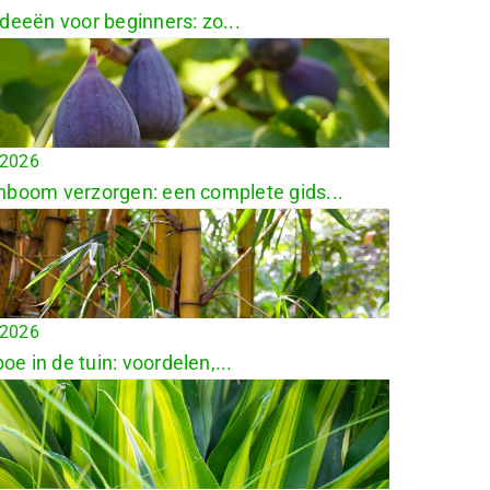
ideeën voor beginners: zo...
, 2026
nboom verzorgen: een complete gids...
, 2026
e in de tuin: voordelen,...