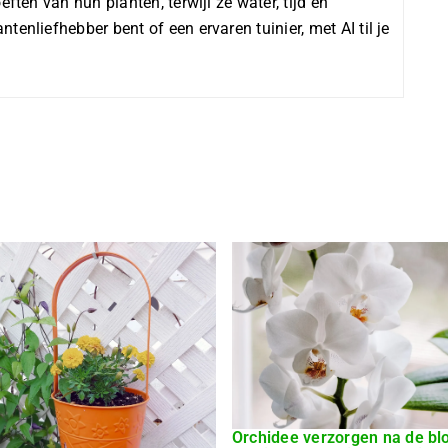
ften van hun planten, terwijl ze water, tijd en
enliefhebber bent of een ervaren tuinier, met AI til je
Orchidee verzorgen na de blo