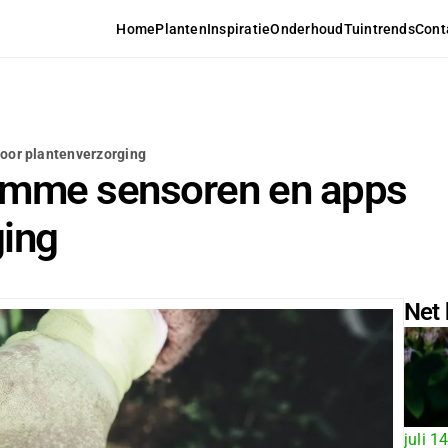
Home
Planten
Inspiratie
Onderhoud
Tuintrends
Cont
voor plantenverzorging
slimme sensoren en apps
ging
Net 
juli 1