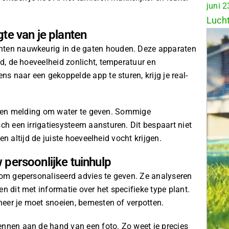
juni 2
Lucht
te van je planten
anten
nauwkeurig in de gaten houden. Deze apparaten
, de hoeveelheid zonlicht, temperatuur en
s naar een gekoppelde app te sturen, krijg je
real-
je een melding om water te geven. Sommige
h een irrigatiesysteem aansturen. Dit bespaart niet
en altijd de juiste hoeveelheid vocht krijgen.
 persoonlijke tuinhulp
m gepersonaliseerd advies te geven. Ze analyseren
dit met informatie over het specifieke type plant.
eer je moet snoeien, bemesten of verpotten.
nen aan de hand van een foto. Zo weet je precies