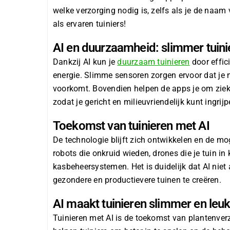
welke verzorging nodig is, zelfs als je de naam
als ervaren tuiniers!
AI en duurzaamheid: slimmer tuin
Dankzij AI kun je
duurzaam tuinieren
door effic
energie. Slimme sensoren zorgen ervoor dat je no
voorkomt. Bovendien helpen de apps je om ziek
zodat je gericht en milieuvriendelijk kunt ingrijp
Toekomst van tuinieren met AI
De technologie blijft zich ontwikkelen en de m
robots die onkruid wieden, drones die je tuin i
kasbeheersystemen. Het is duidelijk dat AI niet
gezondere en productievere tuinen te creëren.
AI maakt tuinieren slimmer en leu
Tuinieren met AI is
de toekomst van plantenver